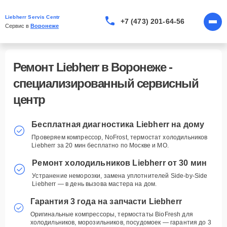
Liebherr Servis Centr
+7 (473) 201-64-56
Сервис в 
Воронеже
Ремонт Liebherr в Воронеже -
специализированный сервисный
центр
Бесплатная диагностика
Бесплатная диагностика Liebherr на дому
Liebherr на дому
Проверяем компрессор, NoFrost, термостат холодильников
Liebherr за 20 мин бесплатно по Москве и МО. ​
Проверяем компрессор, NoFrost, термостат
холодильников Liebherr за 20 мин бесплатно
Ремонт холодильников Liebherr от 30 мин
по Москве и МО. ​
Устранение неморозки, замена уплотнителей Side-by-Side
Ремонт холодильников Liebherr
Liebherr — в день вызова мастера на дом. ​
от 30 мин
Гарантия 3 года на запчасти Liebherr
Устранение неморозки, замена
уплотнителей Side-by-Side Liebherr — в день
Оригинальные компрессоры, термостаты BioFresh для
вызова мастера на дом. ​
холодильников, морозильников, посудомоек — гарантия до 3