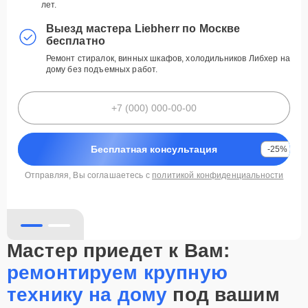
лет. ​
Гарантия 3 года на запчасти Liebherr
Выезд мастера Liebherr по Москве
Оригинальные компрессоры, термостаты BioFresh для
бесплатно
холодильников, морозильников, посудомоек —
гарантия до 3 лет. ​
Ремонт стиралок, винных шкафов, холодильников Либхер на
дому без подъемных работ.
Выезд мастера Liebherr по Москве
бесплатно
Ремонт стиралок, винных шкафов, холодильников
Либхер на дому без подъемных работ.
Бесплатная консультация
-25%
Отправляя, Вы соглашаетесь с
политикой конфиденциальности
Бесплатная консультация
-25%
политикой конфиденциальности
Мастер приедет к Вам:
ремонтируем крупную
технику на дому
под вашим