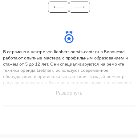
В сервисном центре vrn.liebherr-servis-centr.ru в Воронеже
работают опытные мастера с профильным образованием и
стажем от 5 до 12 лет. Они специализируются на ремонте
техники бренда Liebherr, используют современное
оборудование и оригинальные запчасти. Каждый инженер
регулярно проходит обучение и сертификацию, что позволяет
быстро и точноdiagnostikировать поломки и восстанавливать
Развернуть
технику с сохранением гарантии до 3 лет. Наши мастера
решают сложные случаи: от замены матриц и материнских
плат до ремонта после залития и восстановления данных.
Благодаря высокой квалификации и ответственному подходу
клиенты получают быстрый, качественный ремонт и понятные
объяснения по результатам диагностики.