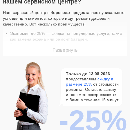
нашем сервисном центре?
Наш сервисный центр в Воронеже предоставляет уникальные
условия для клиентов, которые ищут ремонт дешево и
качественно. Вот несколько преимуществ:
Экономия до 25% — скидки на популярные услуги, такие
как замена экрана или ремонт батареи.
Быстрое выполнение — ремонт техники занимает
Развернуть
минимум времени благодаря опытным мастерам.
Гарантия качества — на все работы и запчасти
предоставляется гарантия.
Доставка курьером — бесплатная услуга доставки для
Только до 13.08.2026
вашего удобства.
предоставляем
скидку в
Оригинальные запчасти — используем только
размере 25%
от стоимости
сертифицированные комплектующие.
ремонта. Оставьте заявку
Актуальные акции на ремонт Liebherr в
и наш менеджер свяжется
Воронеже
с Вами в течение 15 минут
-25%
В нашем сервисном центре вы найдете разнообразные
предложения, которые сделают ремонт вашей техники еще
доступнее. Например, скидка 15% на постгарантийный ремонт
или 25% на первое обращение в наш сервис. Ремонт по