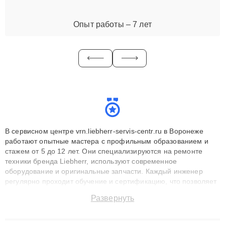
Опыт работы – 7 лет
В сервисном центре vrn.liebherr-servis-centr.ru в Воронеже
работают опытные мастера с профильным образованием и
стажем от 5 до 12 лет. Они специализируются на ремонте
техники бренда Liebherr, используют современное
оборудование и оригинальные запчасти. Каждый инженер
регулярно проходит обучение и сертификацию, что позволяет
быстро и точноdiagnostikировать поломки и восстанавливать
Развернуть
технику с сохранением гарантии до 3 лет. Наши мастера
решают сложные случаи: от замены матриц и материнских
плат до ремонта после залития и восстановления данных.