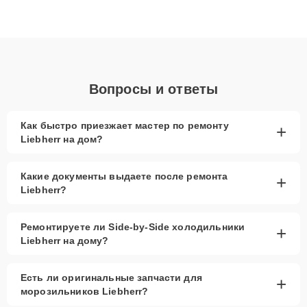
Благодаря высокой квалификации и ответственному подходу
клиенты получают быстрый, качественный ремонт и понятные
объяснения по результатам диагностики.
Вопросы и ответы
Как быстро приезжает мастер по ремонту
+
Liebherr на дом?
Какие документы выдаете после ремонта
+
Liebherr?
Ремонтируете ли Side-by-Side холодильники
+
Liebherr на дому?
Есть ли оригинальные запчасти для
+
морозильников Liebherr?