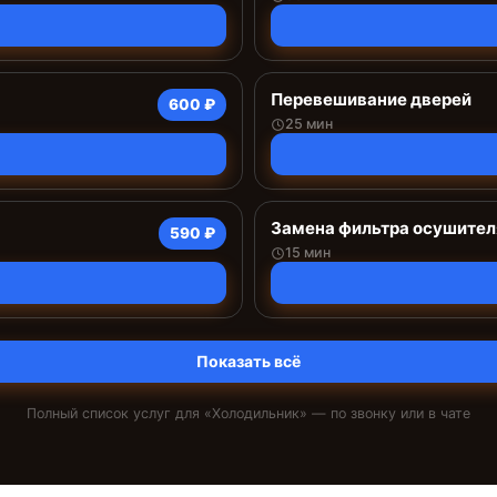
Перевешивание дверей
600 ₽
25 мин
Замена фильтра осушител
590 ₽
15 мин
Показать всё
Полный список услуг для «
Холодильник
» — по звонку или в чате