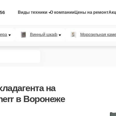
-56
Виды техники
О компании
Цены на ремонт
Ак
мера
Винный шкаф
Морозильная кам
хладагента
на
herr в Воронеже