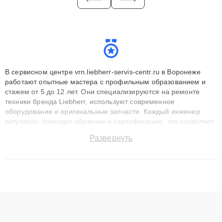
В сервисном центре vrn.liebherr-servis-centr.ru в Воронеже
работают опытные мастера с профильным образованием и
стажем от 5 до 12 лет. Они специализируются на ремонте
техники бренда Liebherr, используют современное
оборудование и оригинальные запчасти. Каждый инженер
регулярно проходит обучение и сертификацию, что позволяет
быстро и точноdiagnostikировать поломки и восстанавливать
Развернуть
технику с сохранением гарантии до 3 лет. Наши мастера
решают сложные случаи: от замены матриц и материнских
плат до ремонта после залития и восстановления данных.
Благодаря высокой квалификации и ответственному подходу
клиенты получают быстрый, качественный ремонт и понятные
объяснения по результатам диагностики.