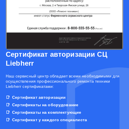
Сертификат авторизации СЦ
Liebherr
Наш сервисный центр обладает всеми необходимыми для
осуществления профессионального ремонта техники
Liebherr сертификатами:
Сертификат авторизации
Сертификаты на оборудование
Сертификаты на комплектующие
Сертификат у каждого специалиста