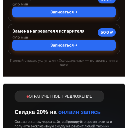
15 мин
Записаться
Замена нагревателя испарителя
500 ₽
15 мин
Записаться
Полный список услуг для «
Холодильник
» — по звонку или в
чате
ОГРАНИЧЕННОЕ ПРЕДЛОЖЕНИЕ
Скидка 20% на
онлаин запись
Оставьте заявку через сайт, забронируйте время визита и
получите эксклюзивную скидку на ремонт любой техники